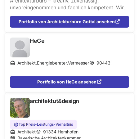
Architekturbüro – kreativ, zuverlässig,
unvoreingenommen und fachlich kompetent. Wir
beraten Bauherren unabhängig und objektiv, um
so ein individuell auf ihn zugeschnittenes Gebäude
Portfolio von Architekturbüro Gottal ansehen
zu planen. Objekte werden dabei optimal auf die
Bedürfnisse des Bauherren und die örtlichen
HeGe
Gegebenheiten abgestimmt. Höchste Priorität
richten wir dabei auf eine transparente
Arbeitsweise mit einem genau geplanten
Projektablauf und einer permanenten
Architekt
,
Energieberater
,
Vermesser
90443
Kostenkontrolle.
Portfolio von HeGe ansehen
architektut&design
Top Preis-Leistungs-Verhältnis
Architekt
91334
Hemhofen
Bayerische Architektenkammer