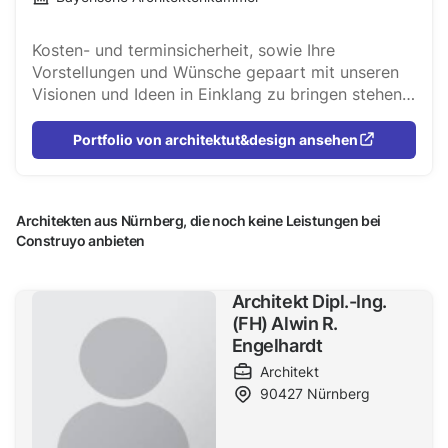
Kosten- und terminsicherheit, sowie Ihre
Vorstellungen und Wünsche gepaart mit unseren
Visionen und Ideen in Einklang zu bringen stehen
für uns an vorderster Stelle. Nur durch einen
intensiven Gedankenaustausch und einem
Portfolio von architektut&design ansehen
Miteinander lässt sich dieser Weg aus unserer
Erfahrung heraus realisieren. Nur gemeinsam lässt
sich dies am Besten bewerkstelligen.
Architekten aus Nürnberg, die noch keine Leistungen bei
Construyo anbieten
Architekt Dipl.-Ing.
(FH) Alwin R.
Engelhardt
Architekt
90427
Nürnberg