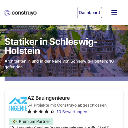
Dashboard
Statiker in Schleswig-
Holstein
Architekten in und in der Nähe von Schleswig-Holstein:
10
gefunden
AZ Bauingenieure
54
Projekte mit Construyo abgeschlossen
10
Bewertungen
Premium Partner
Architekt
,
Statiker
,
Brandschutzingenieur
21465