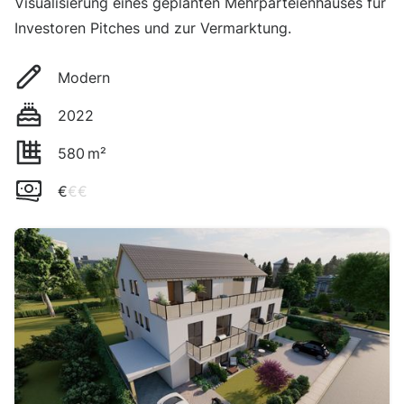
Visualisierung eines geplanten Mehrparteienhauses für
Investoren Pitches und zur Vermarktung.
Modern
2022
580
m²
€
€€