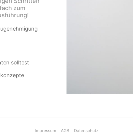
igen Schritten
nfach zum
usführung!
 Baugenehmigung
ten solltest
skonzepte
Impressum
AGB
Datenschutz