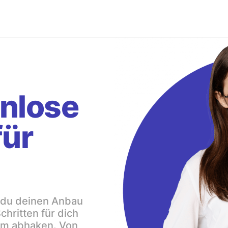
enlose
für
r du deinen Anbau
chritten für dich
um abhaken. Von