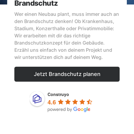
Brandschutz
Wer einen Neubau plant, muss immer auch an
den Brandschutz denken! Ob Krankenhaus,
Stadium, Konzerthalle oder Privatimmobilie:
Wir erarbeiten mit dir das richtige
Brandschutzkonzept für dein Gebäude.
Erzähl uns einfach von deinem Projekt und
wir unterstützen dich auf deinem Weg.
Jetzt Brandschutz planen
Construyo
4.6