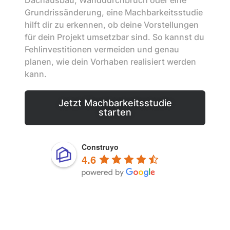
Dachausbau, Wanddurchbruch oder eine
Grundrissänderung, eine Machbarkeitsstudie
hilft dir zu erkennen, ob deine Vorstellungen
für dein Projekt umsetzbar sind. So kannst du
Fehlinvestitionen vermeiden und genau
planen, wie dein Vorhaben realisiert werden
kann.​
Jetzt Machbarkeitsstudie
starten
Construyo
4.6