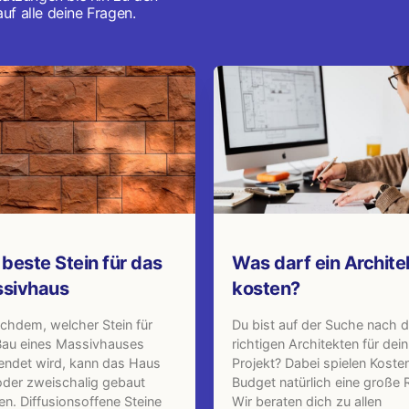
uf alle deine Fragen.
 beste Stein für das
Was darf ein Archite
sivhaus
kosten?
chdem, welcher Stein für
Du bist auf der Suche nach 
Bau eines Massivhauses
richtigen Architekten für dein
endet wird, kann das Haus
Projekt? Dabei spielen Koste
oder zweischalig gebaut
Budget natürlich eine große R
n. Diffusionsoffene Steine
Wir beraten dich zu allen