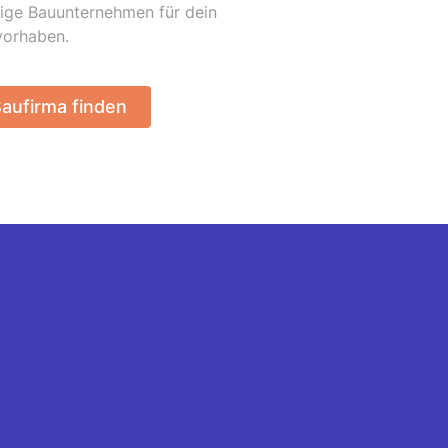
tige Bauunternehmen für dein
vorhaben.
aufirma finden