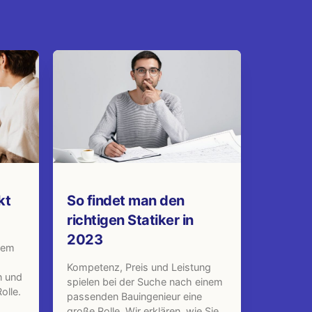
kt
So findet man den
richtigen Statiker in
2023
dem
Kompetenz, Preis und Leistung
n und
spielen bei der Suche nach einem
olle.
passenden Bauingenieur eine
große Rolle. Wir erklären, wie Sie