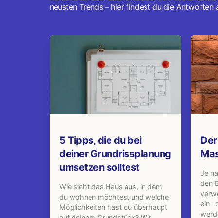
neusten Trends – hier findest du die Antworten a
5 Tipps, die du bei
Der
deiner Grundrissplanung
Mas
umsetzen solltest
Je na
den 
Wie sieht das Haus aus, in dem
verw
du wohnen möchtest und welche
ein- 
Möglichkeiten hast du überhaupt
werde
auf deinem Grundstück? Wir